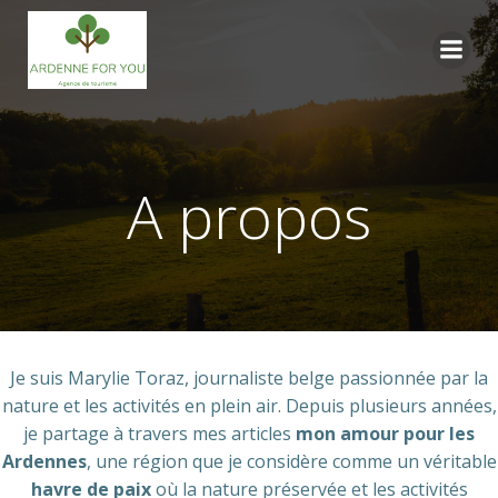
Aller
au
contenu
A propos
Je suis Marylie Toraz, journaliste belge passionnée par la
nature et les activités en plein air. Depuis plusieurs années,
je partage à travers mes articles
mon amour pour les
Ardennes
, une région que je considère comme un véritable
havre de paix
où la nature préservée et les activités